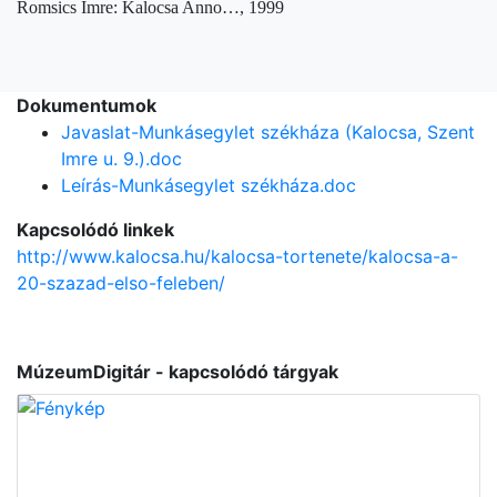
Romsics Imre: Kalocsa Anno…, 1999
Dokumentumok
Javaslat-Munkásegylet székháza (Kalocsa, Szent
Imre u. 9.).doc
Leírás-Munkásegylet székháza.doc
Kapcsolódó linkek
http://www.kalocsa.hu/kalocsa-tortenete/kalocsa-a-
20-szazad-elso-feleben/
MúzeumDigitár - kapcsolódó tárgyak