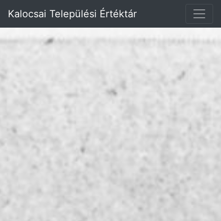
Kalocsai Települési Értéktár