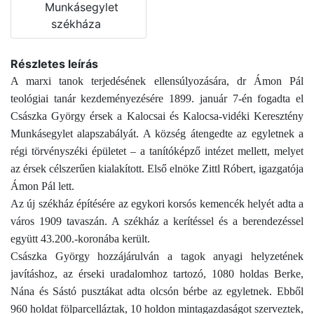
Munkásegylet
székháza
Részletes leírás
A marxi tanok terjedésének ellensúlyozására, dr Ámon Pál
teológiai tanár kezdeményezésére 1899. január 7-én fogadta el
Császka György érsek a Kalocsai és Kalocsa-vidéki Keresztény
Munkásegylet alapszabályát. A község átengedte az egyletnek a
régi törvényszéki épületet – a tanítóképző intézet mellett, melyet
az érsek célszerűen kialakított. Első elnöke Zittl Róbert, igazgatója
Ámon Pál lett.
Az új székház építésére az egykori korsós kemencék helyét adta a
város 1909 tavaszán. A székház a kerítéssel és a berendezéssel
együtt 43.200.-koronába került.
Császka György hozzájárulván a tagok anyagi helyzetének
javításhoz, az érseki uradalomhoz tartozó, 1080 holdas Berke,
Nána és Sástó pusztákat adta olcsón bérbe az egyletnek. Ebből
960 holdat fölparcelláztak, 10 holdon mintagazdaságot szerveztek,