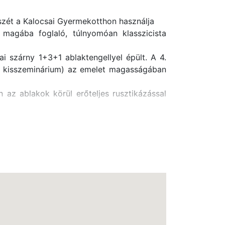
részét a Kalocsai Gyermekotthon használja
 magába foglaló, túlnyomóan klasszicista
ai szárny 1+3+1 ablaktengellyel épült. A 4.
kori kisszeminárium) az emelet magasságában
 az ablakok körül erőteljes rusztikázással
zárny 1+3+1 ablaktengellyel épült. A 4.
ri kisszeminárium) az emelet magasságában
et 3+3+3+1+3 ablaktengellyel, földszinten
Szent István Gimnázium Hunyadi utca 23-25.