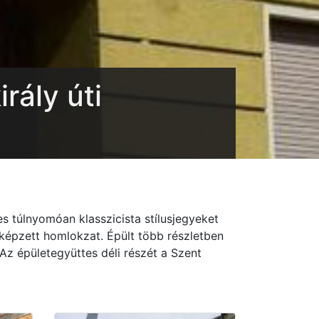
rály úti
 túlnyomóan klasszicista stílusjegyeket
iképzett homlokzat. Épült több részletben
. Az épületegyüttes déli részét a Szent