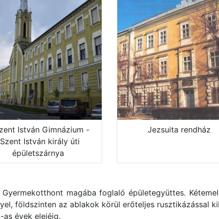
zent István Gimnázium -
Jezsuita rendház
Szent István király úti
épületszárnya
 Gyermekotthont magába foglaló épületegyüttes. Kétemelet
l, földszinten az ablakok körül erőteljes rusztikázással k
-as évek elejéig.