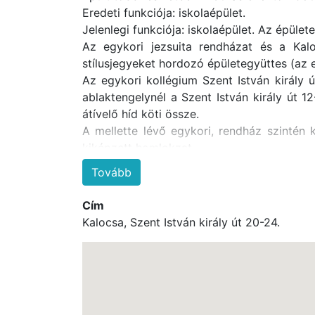
Eredeti funkciója: iskolaépület.
Jelenlegi funkciója: iskolaépület. Az épüle
Az egykori jezsuita rendházat és a Kalo
stílusjegyeket hordozó épületegyüttes (az 
Az egykori kollégium Szent István király ú
ablaktengelynél a Szent István király út 1
átívelő híd köti össze.
A mellette lévő egykori, rendház szintén 
kiképzett homlokzat.
Az építés ideje: a 19. század második feléb
Tovább
Eredeti funkciója: rendház és kollégium
Jelenlegi funkciója: gyermekotthon.
Cím
Kalocsa, Szent István király út 20-24.
Az épületegyüttes építéstörténete és has
Az egykori kollégium Szent István király út
ablaktengelynél a Szent István király út 12-
átívelő híd köti össze. A mellette lévő egy
az ablakok körül erőteljes rusztikázással 