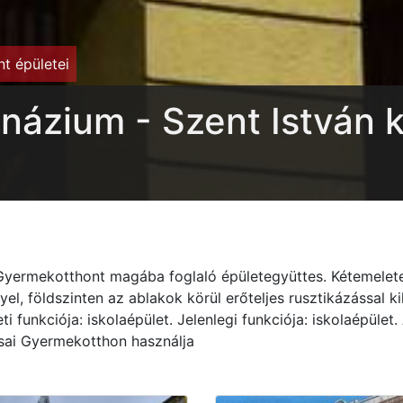
t épületei
názium - Szent István ki
Gyermekotthont magába foglaló épületegyüttes. Kétemeletes
l, földszinten az ablakok körül erőteljes rusztikázással k
i funkciója: iskolaépület. Jelenlegi funkciója: iskolaépület
csai Gyermekotthon használja