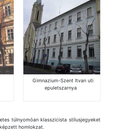
Gimnazium-Szent Itvan uti
epuletszarnya
es túlnyomóan klasszicista stílusjegyeket
iképzett homlokzat.