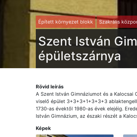
Épített környezet blokk
Szakrális közpon
Szent István Gim
épületszárnya
Rövid leírás
A Szent István Gimnáziumot és a Kalocsai 
viselő épület 3+3+3+1+3+3+3 ablaktengellye
1730-as évektől 1980-as évek elejéig. Eredet
István Gimnázium, az északi részét a Kalo
Képek