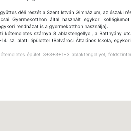
tegyüttes déli részét a Szent István Gimnázium, az északi 
csai Gyermekotthon által használt egykori kollégiumot
egykori rendházat is a gyermekotthon használja).
ti kétemeletes szárnya 8 ablaktengellyel, a Batthyány utc
2-14. sz. alatti épülettel (Belvárosi Általános Iskola, egy
kétemeletes épület 3+3+3+1+3 ablaktengellyel, földszinten
en, több részletben
znosítása
i kétemeletes szárnya 8 ablaktengellyel, a Batthyány utcai s
14. sz. alatti épülettel (Belvárosi Általános Iskola, egyko
kori, szintén kétemeletes rendház szintén kétemeletes épül
kiképzett homlokzat. Az épületegyütteshez tartozik még a 