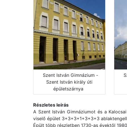
Szent István Gimnázium -
S
Szent István király úti
épületszárnya
Részletes leírás
A Szent István Gimnáziumot és a Kalocsai
viselő épület 3+3+3+1+3+3+3 ablaktengellye
Épült több részletben 1730-as évektől 1980