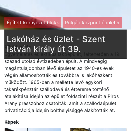
Épített környezet blokk
Polgári központ épületei
Lakóház és üzlet - Szent
István király út 39.
Rövid leírás
Egyemeletes eklektikus lakóépület, feltehetően a 19.
század utolsó évtizedében épült. A mindvégig
magántulajdonban lévő épületet az 1940-es évek
végén államosították és továbbra is lakóházként
működött. 1965-ben a mellette levő egykori
takarékpénztár szállodává és étteremé történő
átalakítása idején az épület földszinti részét a Piros
Arany presszóhoz csatolták, amit a szállodaépület
privatizációja idején bolthelyiséggé alakították át.
Képek