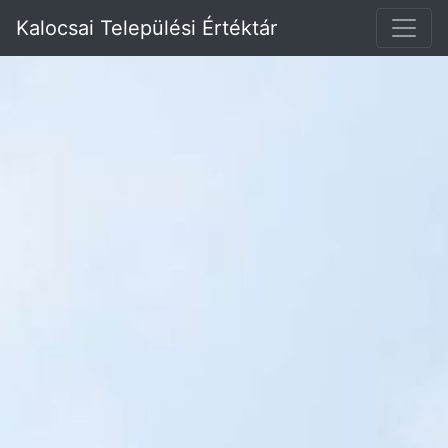
Kalocsai Települési Értéktár