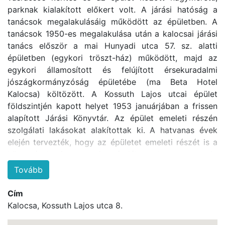
parknak kialakított előkert volt. A járási hatóság a
tanácsok megalakulásáig működött az épületben. A
tanácsok 1950-es megalakulása után a kalocsai járási
tanács először a mai Hunyadi utca 57. sz. alatti
épületben (egykori tröszt-ház) működött, majd az
egykori államosított és felújított érsekuradalmi
jószágkormányzóság épületébe (ma Beta Hotel
Kalocsa) költözött. A Kossuth Lajos utcai épület
földszintjén kapott helyet 1953 januárjában a frissen
alapított Járási Könyvtár. Az épület emeleti részén
szolgálati lakásokat alakítottak ki. A hatvanas évek
elején tervezték, hogy az épületet emeleti részét is a
könyvtár kapja meg. A szándék csak terv maradt,
mivel a könyvtár számára 1962−63-ban a Hunyadi
Tovább
utca 30. sz. alatt lévő, használaton kívüli
zsinagógaépületet alakították át. A könyvtár
Cím
kiköltözése után az egész épület lakóház lett. A városi
Kalocsa, Kossuth Lajos utca 8.
örökségvédelmi hatástanulmány helyi védettségre