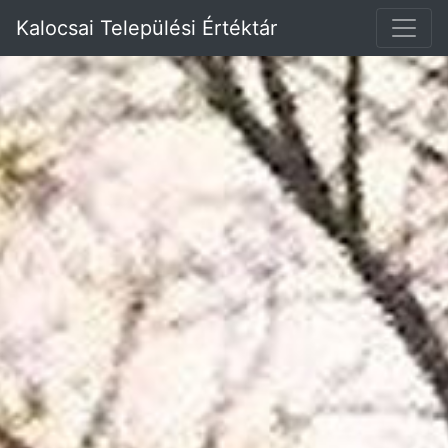
Kalocsai Települési Értéktár