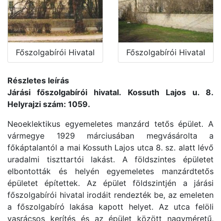
Főszolgabírói Hivatal
Főszolgabírói Hivatal
Részletes leírás
Járási főszolgabírói hivatal. Kossuth Lajos u. 8.
Helyrajzi szám: 1059.
Neoeklektikus egyemeletes manzárd tetős épület. A
vármegye 1929 márciusában megvásárolta a
főkáptalantól a mai Kossuth Lajos utca 8. sz. alatt lévő
uradalmi tiszttartói lakást. A földszintes épületet
elbontották és helyén egyemeletes manzárdtetős
épületet építettek. Az épület földszintjén a járási
főszolgabírói hivatal irodáit rendezték be, az emeleten
a főszolgabíró lakása kapott helyet. Az utca felöli
vasrácsos kerítés és az épület között nagyméretű,