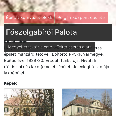
Épített környezet blokk
Polgári központ épületei
Főszolgabírói Palota
Rövid leírás
Megyei értéktár eleme - Felterjesztés alatt
Helyrajzi szám: 1059. Neoeklektikus, egyemeletes
épület manzárd tetővel. Építtető PPSKK vármegye.
Építés éve: 1929-30. Eredeti funkciója: Hivatali
(földszint) és lakó (emelet) épület. Jelenlegi funkciója
lakóépület.
Képek